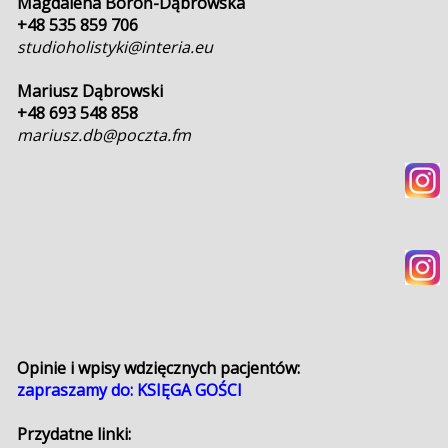
Magdalena Boroń-Dąbrowska
+48 535 859 706
studioholistyki@interia.eu
Mariusz Dąbrowski
+48 693 548 858
mariusz.db@poczta.fm
Opinie i wpisy wdzięcznych pacjentów:
zapraszamy do:
KSIĘGA GOŚCI
Przydatne linki: