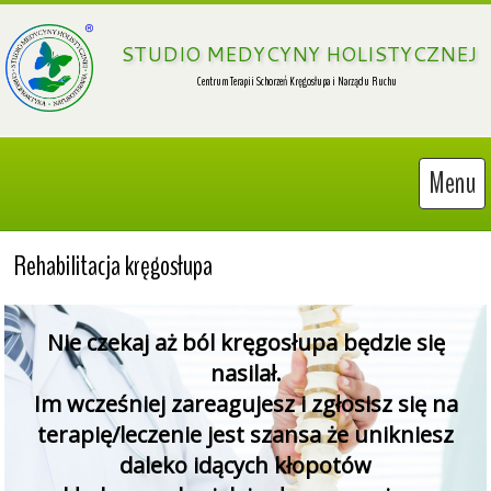
 STUDIO MEDYCYNY HOLISTYCZNEJ
Menu
Rehabilitacja kręgosłupa
Nie czekaj aż ból kręgosłupa będzie się
nasilał.
Im wcześniej zareagujesz i zgłosisz się na
terapię/leczenie jest szansa że unikniesz
daleko idących kłopotów