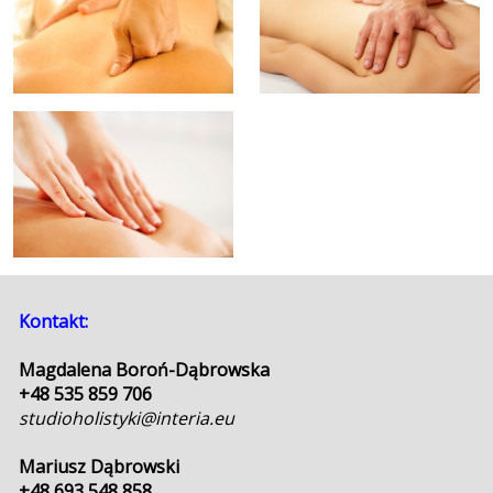
Kontakt:
Magdalena Boroń-Dąbrowska
+48 535 859 706
studioholistyki@interia.eu
Mariusz Dąbrowski
+48 693 548 858