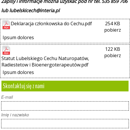
Zapisy i informacje można uzyskać pod nr tel. 535 859 706
lub lubelskicech@interia.pl
Deklaracja członkowska do Cechu.pdf
254 KB
pobierz
Ipsum dolores
122 KB
pobierz
Statut Lubelskiego Cechu Naturopatów, 
Radiestetow i Bioenergoterapeutów.pdf
Ipsum dolores
Skontaktuj się z nami
E-mail
Imię i nazwisko